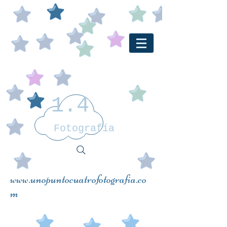
1.4
Fotografía
www.unopuntocuatrofotografia.co
m