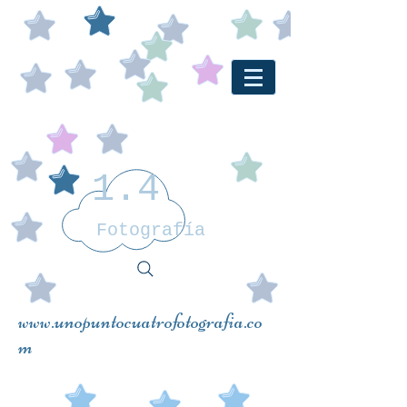
1.4
Fotografía
www.unopuntocuatrofotografia.co
m