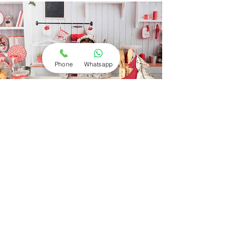
PACK MAZAPÁN
-
8 Fotografías
en formato
digital
en alta resolución a elegir de una
galería privada online.
Phone
Whatsapp
-
1 foto-imán en 10x15
- 7 copias impresas en 10x15
- Felicitación digital para
whatsapp.
2 Escenarios
.
-
-
E
nvío online
140 Euros