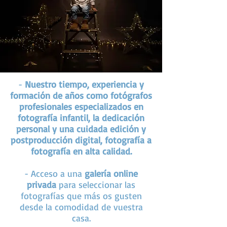
-
Nuestro tiempo, experiencia y
formación de años como fotógrafos
profesionales especializados en
fotografía infantil, la dedicación
personal y una cuidada edición y
postproducción digital, fotografía a
fotografía en alta calidad.
- Acceso a una
galería online
privada
para seleccionar las
fotografías que más os gusten
desde la comodidad de vuestra
casa.