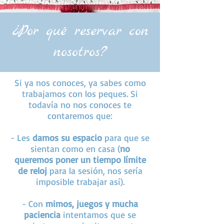
¿Por qué reservar con
nosotros?
Si ya nos conoces, ya sabes como
trabajamos con los peques. Si
todavía no nos conoces te
contaremos que:
- Les
damos su espacio
para que se
sientan como en casa (
no
queremos poner un tiempo límite
de reloj
para la sesión, nos sería
imposible trabajar así).
- Con
mimos, juegos y mucha
paciencia
intentamos que se