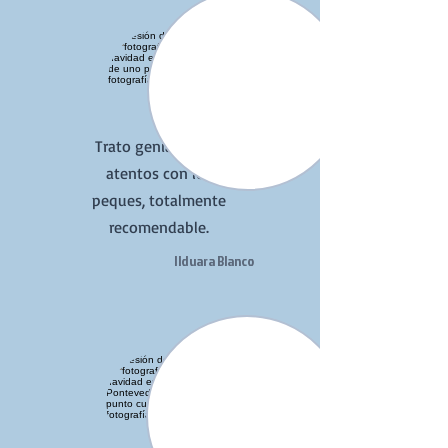
Trato genial y muy
atentos con los
peques, totalmente
recomendable.
Ilduara Blanco