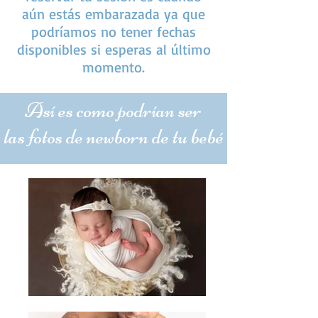
aún estás embarazada ya que
podríamos no tener fechas
disponibles si esperas al último
momento.
Así es como podrían ser
las fotos de newborn de tu bebé