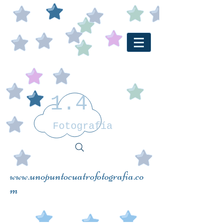
1.4
Fotografía
www.unopuntocuatrofotografia.co
m