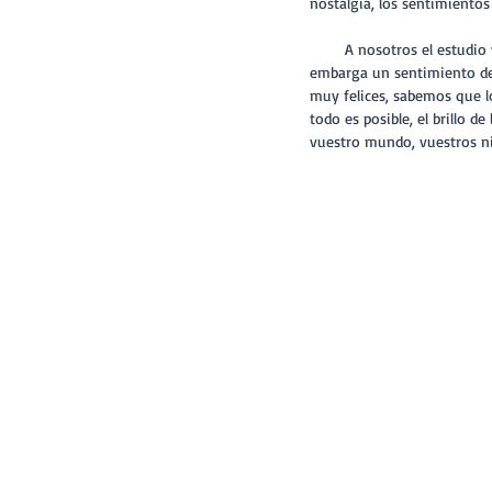
nostalgia, los sentimiento
        A nosotros el estudio ya se nos llenó de magia e ilusión a finales de Octubre, tan sólo al abrir la puerta nos 
embarga un sentimiento de 
muy felices, sabemos que 
todo es posible, el brillo d
vuestro mundo, vuestros ni