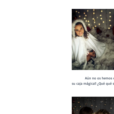
             Aún no os hemos contado lo que todos los peques nos piden nada más entrar, y es que ninguno se quiere ir sin 
su caja mágica!! ¿Qué qué s