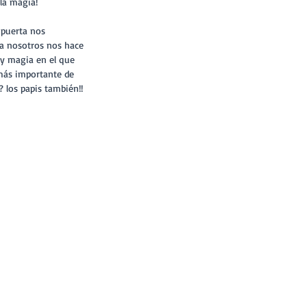
la magia!
 a nosotros nos hace 
y magia en el que 
o más importante de 
 los papis también!!