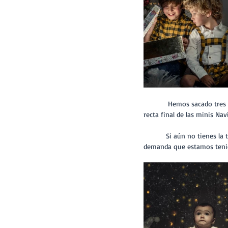
            Hemos sacado tres packs para que vosotros podáis escoger el que más os guste, pero ahora ya estamos en la 
recta final de las minis Na
           Si aún no tienes la tuya aún estás a tiempo! Hasta el próximo jueves mantenemos el escenario por la gran 
demanda que estamos tenie