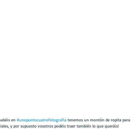
sabéis en 
#unopuntocuatrofotografia
 tenemos un montón de ropita para 
iales, y por supuesto vosotros podéis traer también lo que queráis!