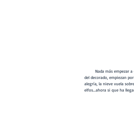
         Nada más empezar a disparar con nuestra cámara los peques empiezan a perder la timidez y empiezan a disfrutar 
del decorado, empiezan por t
alegría, la nieve vuela sobr
elfos...ahora si que ha lleg