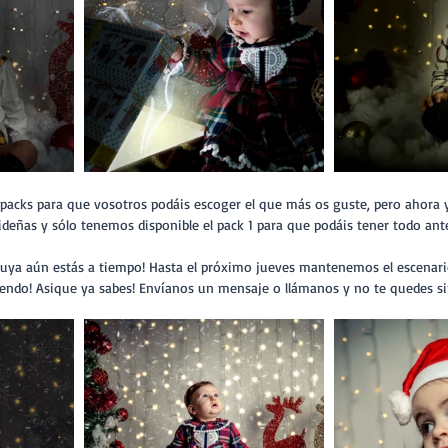
videñas y sólo tenemos disponible el pack 1 para que podáis tener todo ant
ndo! Asique ya sabes! Envíanos un mensaje o llámanos y no te quedes si