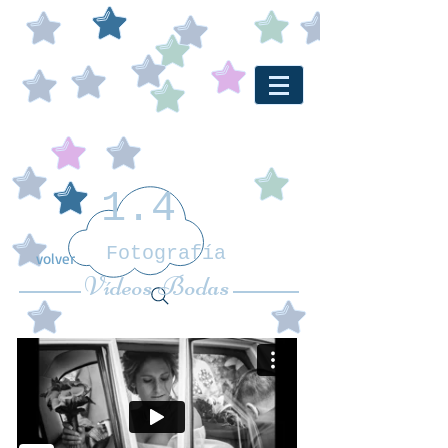
1.4
Fotografía
volver
Vídeos Bodas
www.unopuntocuatrofotografia.co
m